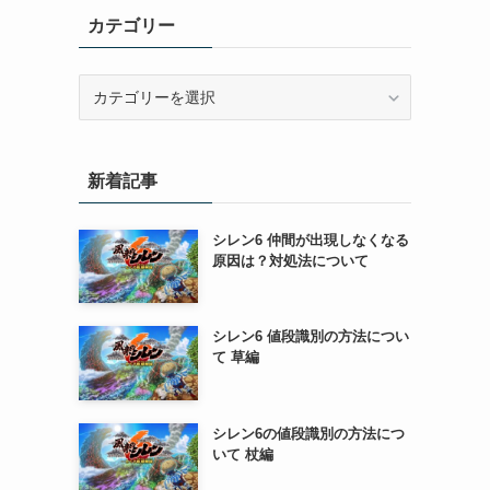
カテゴリー
カ
テ
ゴ
リ
新着記事
ー
シレン6 仲間が出現しなくなる
原因は？対処法について
シレン6 値段識別の方法につい
て 草編
シレン6の値段識別の方法につ
いて 杖編