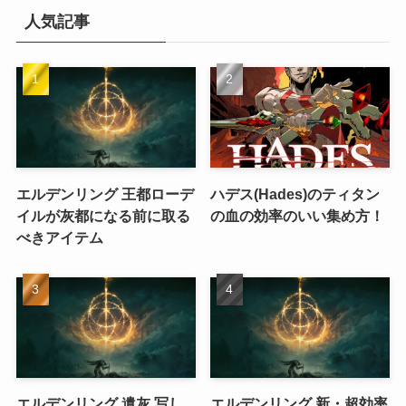
人気記事
エルデンリング 王都ローデ
ハデス(Hades)のティタン
イルが灰都になる前に取る
の血の効率のいい集め方！
べきアイテム
エルデンリング 遺灰 写し
エルデンリング 新・超効率