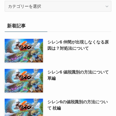
カ
テ
ゴ
リ
新着記事
ー
シレン6 仲間が出現しなくなる原
因は？対処法について
シレン6 値段識別の方法について
草編
シレン6の値段識別の方法につい
て 杖編