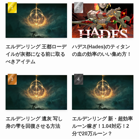
エルデンリング 王都ローデ
ハデス(Hades)のティタン
イルが灰都になる前に取る
の血の効率のいい集め方！
べきアイテム
エルデンリング 遺灰 写し
エルデンリング 新・超効率
身の雫を回復させる方法
ルーン稼ぎ！1.04対応！2
分で20万ルーン？