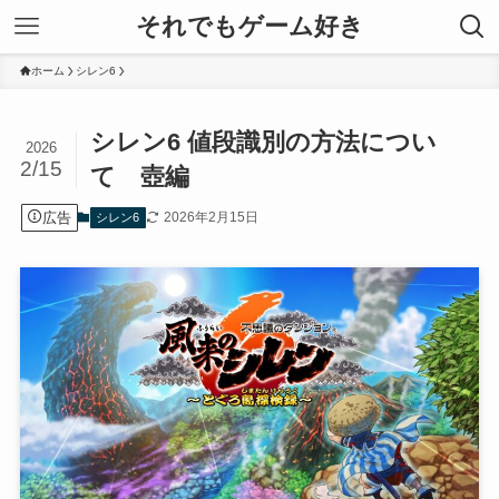
それでもゲーム好き
ホーム
シレン6
シレン6 値段識別の方法につい
2026
2/15
て 壺編
広告
2026年2月15日
シレン6