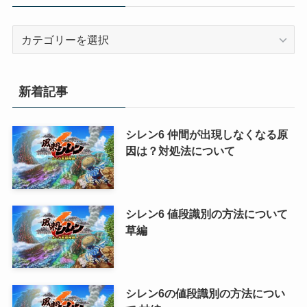
カ
テ
ゴ
リ
新着記事
ー
シレン6 仲間が出現しなくなる原
因は？対処法について
シレン6 値段識別の方法について
草編
シレン6の値段識別の方法につい