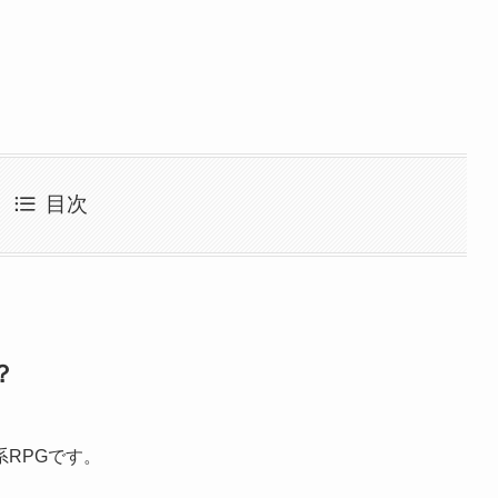
。
目次
？
RPGです。