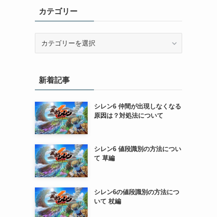
カテゴリー
カ
テ
ゴ
リ
新着記事
ー
シレン6 仲間が出現しなくなる
原因は？対処法について
シレン6 値段識別の方法につい
て 草編
シレン6の値段識別の方法につ
いて 杖編