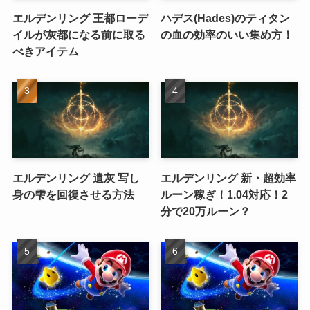
エルデンリング 王都ローデ
ハデス(Hades)のティタン
イルが灰都になる前に取る
の血の効率のいい集め方！
べきアイテム
エルデンリング 遺灰 写し
エルデンリング 新・超効率
身の雫を回復させる方法
ルーン稼ぎ！1.04対応！2
分で20万ルーン？