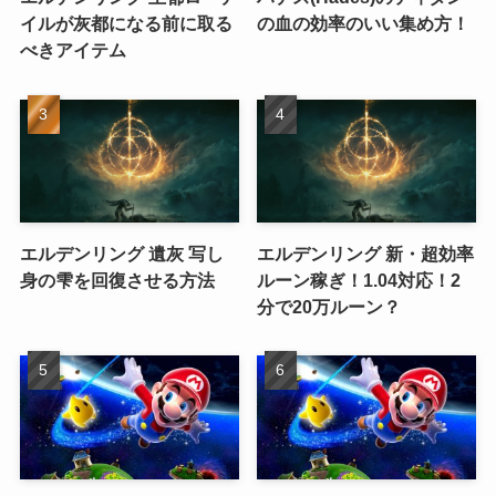
イルが灰都になる前に取る
の血の効率のいい集め方！
べきアイテム
エルデンリング 遺灰 写し
エルデンリング 新・超効率
身の雫を回復させる方法
ルーン稼ぎ！1.04対応！2
分で20万ルーン？