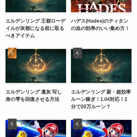
エルデンリング 王都ローデ
ハデス(Hades)のティタン
イルが灰都になる前に取る
の血の効率のいい集め方！
べきアイテム
エルデンリング 遺灰 写し
エルデンリング 新・超効率
身の雫を回復させる方法
ルーン稼ぎ！1.04対応！2
分で20万ルーン？