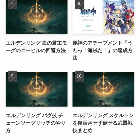
エルデンリング 血の君主モ
原神のアチーブメント「う
ーグのニーヒルの回避方法
わっ！海賊だ！」の達成方
法
エルデンリング バグ技 チ
エルデンリング スケルトン
ェーンソーグリッチのやり
を復活させず倒せる武器戦
方
技まとめ