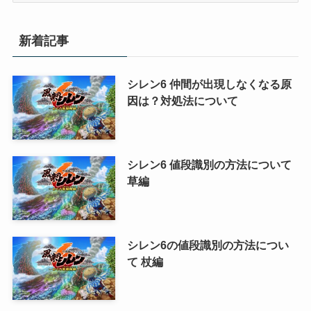
ゴ
リ
新着記事
ー
シレン6 仲間が出現しなくなる原
因は？対処法について
シレン6 値段識別の方法について
草編
シレン6の値段識別の方法につい
て 杖編