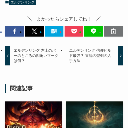
エルデンリング
よかったらシェアしてね！
エルデンリング 左上のバ
エルデンリング 信仰ビル
ーのところの四角いマーク
ド最強？ 冒涜の聖剣の入
は何？
手方法
関連記事