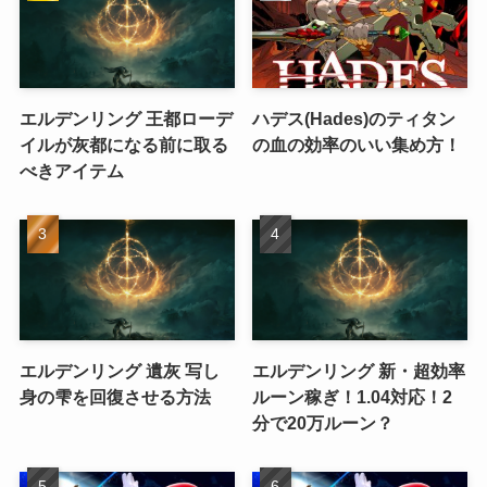
エルデンリング 王都ローデ
ハデス(Hades)のティタン
イルが灰都になる前に取る
の血の効率のいい集め方！
べきアイテム
エルデンリング 遺灰 写し
エルデンリング 新・超効率
身の雫を回復させる方法
ルーン稼ぎ！1.04対応！2
分で20万ルーン？