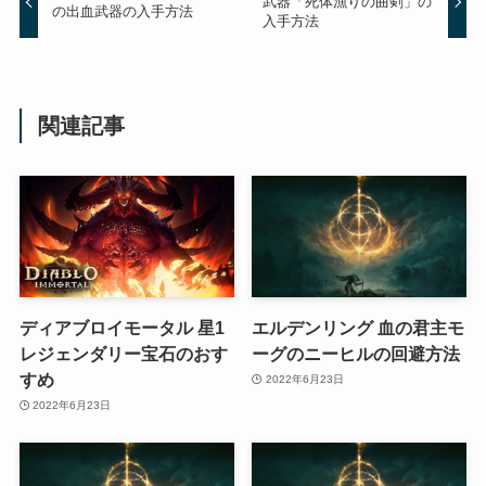
武器「死体漁りの曲剣」の
の出血武器の入手方法
入手方法
関連記事
ディアブロイモータル 星1
エルデンリング 血の君主モ
レジェンダリー宝石のおす
ーグのニーヒルの回避方法
すめ
2022年6月23日
2022年6月23日