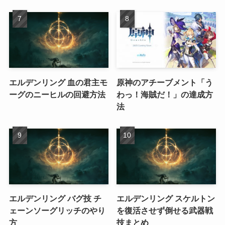
エルデンリング 血の君主モ
原神のアチーブメント「う
ーグのニーヒルの回避方法
わっ！海賊だ！」の達成方
法
エルデンリング バグ技 チ
エルデンリング スケルトン
ェーンソーグリッチのやり
を復活させず倒せる武器戦
方
技まとめ