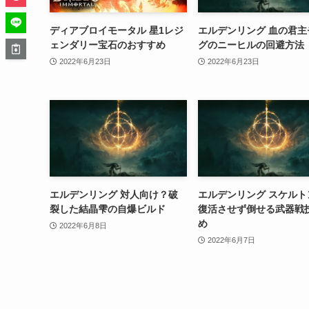
ディアブロイモータル 星1レジ
エルデンリング 血の君主
ェンダリー宝石のおすすめ
グのニーヒルの回避方法
2022年6月23日
2022年6月23日
エルデンリング 対人向け？破
エルデンリング スケルト
裂した結晶雫の自爆ビルド
復活させず倒せる武器戦
め
2022年6月8日
2022年6月7日