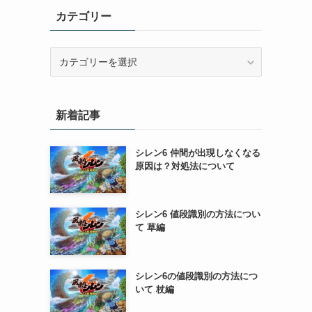
カテゴリー
カ
テ
ゴ
リ
新着記事
ー
シレン6 仲間が出現しなくなる
原因は？対処法について
シレン6 値段識別の方法につい
て 草編
シレン6の値段識別の方法につ
いて 杖編