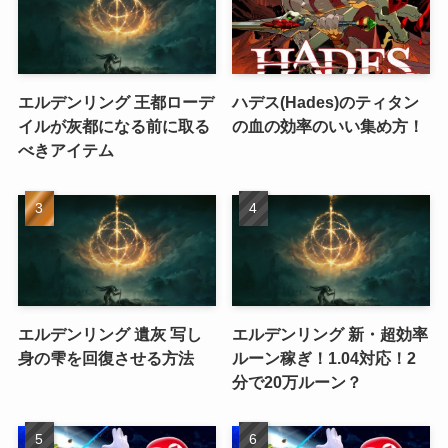
エルデンリング 王都ローデ
ハデス(Hades)のティタン
イルが灰都になる前に取る
の血の効率のいい集め方！
べきアイテム
エルデンリング 遺灰 写し
エルデンリング 新・超効率
身の雫を回復させる方法
ルーン稼ぎ！1.04対応！2
分で20万ルーン？