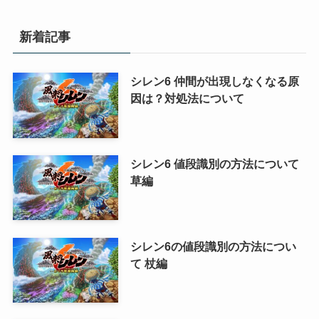
ゴ
リ
新着記事
ー
シレン6 仲間が出現しなくなる原
因は？対処法について
シレン6 値段識別の方法について
草編
シレン6の値段識別の方法につい
て 杖編