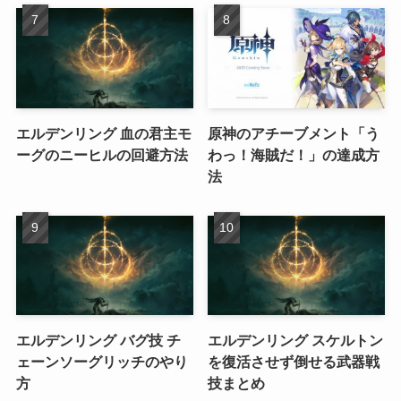
エルデンリング 血の君主モ
原神のアチーブメント「う
ーグのニーヒルの回避方法
わっ！海賊だ！」の達成方
法
エルデンリング バグ技 チ
エルデンリング スケルトン
ェーンソーグリッチのやり
を復活させず倒せる武器戦
方
技まとめ