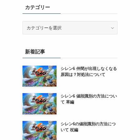
カテゴリー
カ
テ
ゴ
リ
新着記事
ー
シレン6 仲間が出現しなくなる
原因は？対処法について
シレン6 値段識別の方法につい
て 草編
シレン6の値段識別の方法につ
いて 杖編