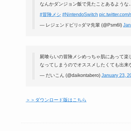
なんかダンジョン飯で見たことあるような
#冒険メシ
#NintendoSwitch
pic.twitter.co
— レジェンドビリ○ダマ先輩 (@Psm6I)
Jan
屍喰らいの冒険メシめっちゃ肌にあって楽
なってしまうのでオススメしたくても出来
— だいこん (@daikontabero)
January 23, 2
＞＞ダウンロード版はこちら