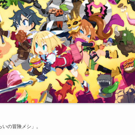
らいの冒険メシ
」。