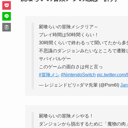
屍喰らいの冒険メシクリア～
プレイ時間は50時間くらい！
30時間くらいで終わるって聞いてたから多
不思議のダンジョンみたいなところで遭難
サバイバルゲー
このゲームの面白さは何と言っ
#冒険メシ
#NintendoSwitch
pic.twitter.co
— レジェンドビリ○ダマ先輩 (@Psm6I)
Jan
屍喰らいの冒険メシやる！
ダンジョンから脱出するために「魔物の肉