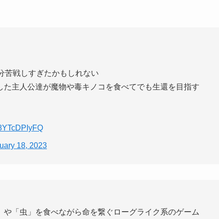
分苦戦しすぎたかもしれない
した主人公達が魔物や毒キノコを食べてでも生還を目指す
m/8YTcDPIyFQ
uary 18, 2023
」や「虫」を食べながら命を繋ぐローグライク系のゲーム