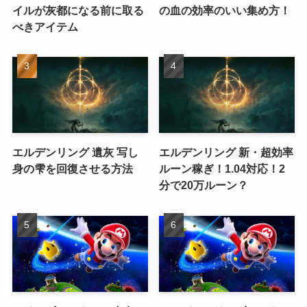
イルが灰都になる前に取る
の血の効率のいい集め方！
べきアイテム
エルデンリング 遺灰 写し
エルデンリング 新・超効率
身の雫を回復させる方法
ルーン稼ぎ！1.04対応！2
分で20万ルーン？