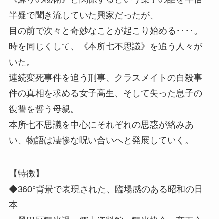
半疑で聞き流していた興家だったが、
目の前で次々と奇妙なことが起こり始める‥‥。
時を同じくして、《本所七不思議》を追う人々が
いた。
連続変死事件を追う刑事、クラスメイトの自殺事
件の真相を求める女子高生、そして失った息子の
復讐を誓う母親。
本所七不思議を中心にそれぞれの思惑が絡みあ
い、物語は凄惨な呪い合いへと発展していく。
【特徴】
◆360°背景で表現された、臨場感のある昭和の日
本