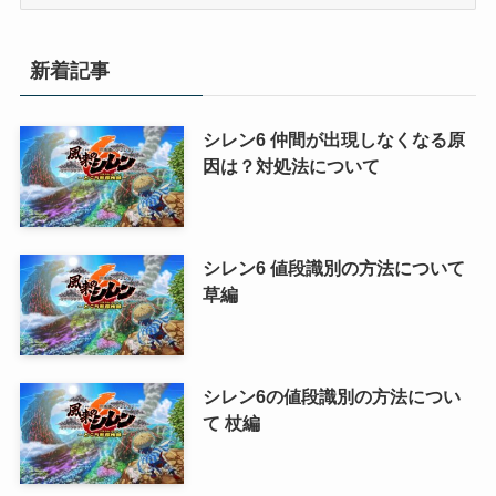
テ
ゴ
リ
新着記事
ー
シレン6 仲間が出現しなくなる原
因は？対処法について
シレン6 値段識別の方法について
草編
シレン6の値段識別の方法につい
て 杖編