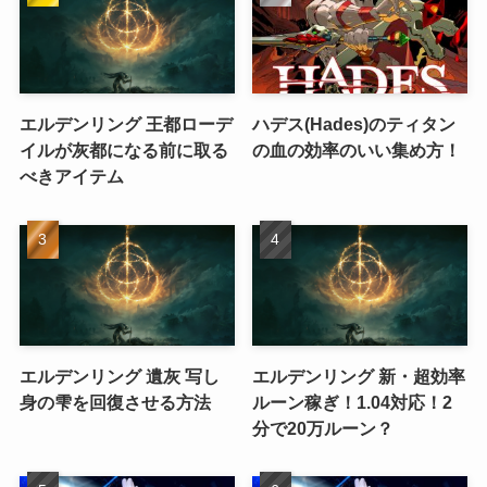
エルデンリング 王都ローデ
ハデス(Hades)のティタン
イルが灰都になる前に取る
の血の効率のいい集め方！
べきアイテム
エルデンリング 遺灰 写し
エルデンリング 新・超効率
身の雫を回復させる方法
ルーン稼ぎ！1.04対応！2
分で20万ルーン？