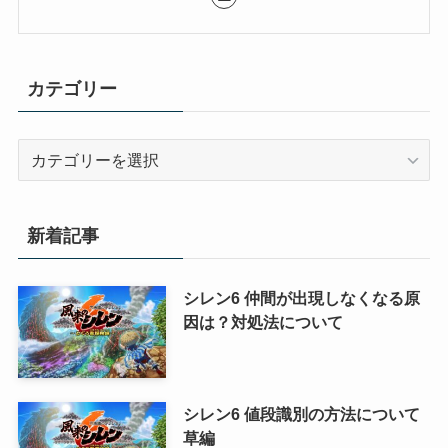
カテゴリー
カ
テ
ゴ
リ
新着記事
ー
シレン6 仲間が出現しなくなる原
因は？対処法について
シレン6 値段識別の方法について
草編