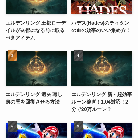
エルデンリング 王都ローデ
ハデス(Hades)のティタン
イルが灰都になる前に取る
の血の効率のいい集め方！
べきアイテム
エルデンリング 遺灰 写し
エルデンリング 新・超効率
身の雫を回復させる方法
ルーン稼ぎ！1.04対応！2
分で20万ルーン？